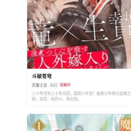
斗破苍穹
天蚕土豆
连载中
玄幻
三十年河东三十年河西，莫欺少年穷！废柴少年萧炎逆袭之
路，炼药、收异火、闯大陆。