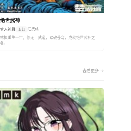
绝世武神
梦入神机
已完结
玄幻
林枫重生一世，修无上武道，踏破苍穹，成就绝世武神之
名。
查看更多 →