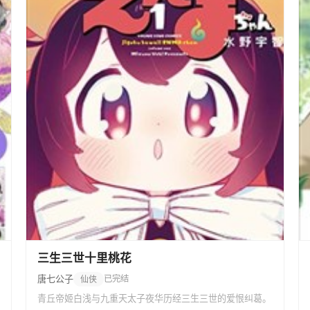
三生三世十里桃花
唐七公子
已完结
仙侠
青丘帝姬白浅与九重天太子夜华历经三生三世的爱恨纠葛。