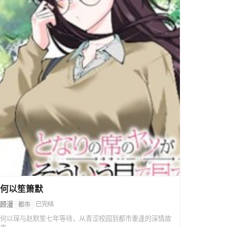
何以笙箫默
顾漫
已完结
都市
何以琛与赵默笙七年等待，从青涩校园到都市重逢的深情故