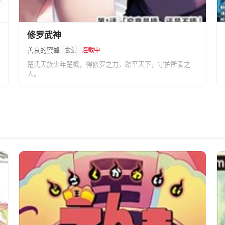
修罗武神
善良的蜜蜂
连载中
玄幻
楚氏天族少年楚枫，得修罗之力，踏平天下，守护所爱之
人。