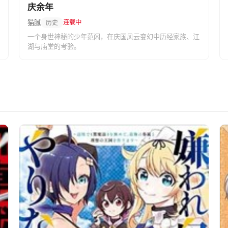
庆余年
猫腻
连载中
历史
一个身世神秘的少年范闲，在庆国风云变幻中历经家族、江
湖与庙堂的考验。