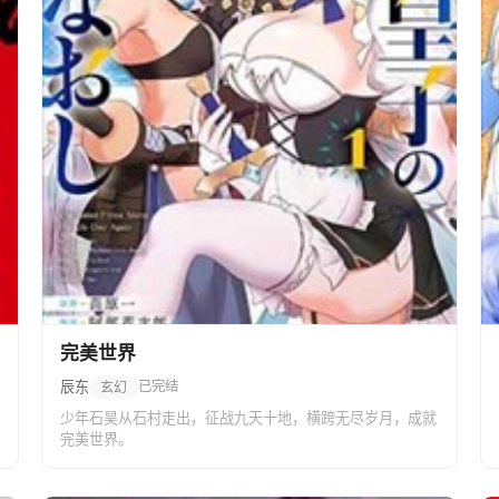
完美世界
辰东
已完结
玄幻
少年石昊从石村走出，征战九天十地，横跨无尽岁月，成就
完美世界。