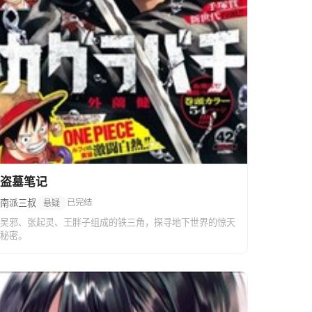
盗墓笔记
南派三叔
已完结
悬疑
吴邪、张起灵、王胖子组成的铁三角，探寻地下世界的惊天
秘密。