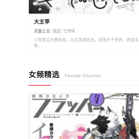
大主宰
天蚕土豆
已完结
玄幻
少年牧尘为救母亲，从北灵境走出，闯荡大千世界，终成主
宰。
女频精选
Female Channel