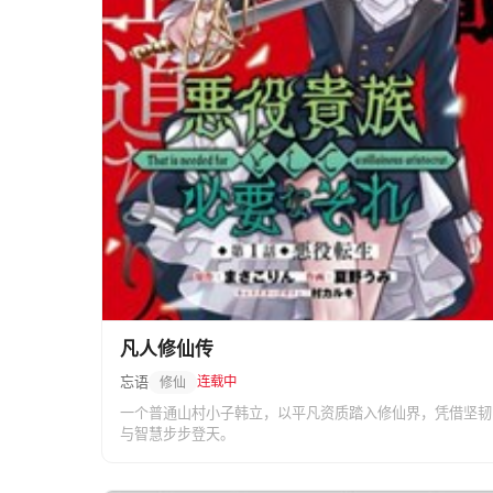
凡人修仙传
忘语
连载中
修仙
一个普通山村小子韩立，以平凡资质踏入修仙界，凭借坚韧
与智慧步步登天。