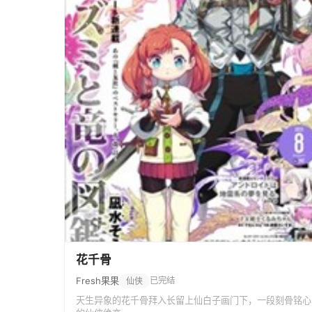
花千骨
Fresh果果
已完结
仙侠
天生异象的花千骨拜入长留上仙白子画门下，一段刻骨铭心