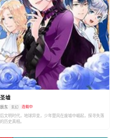
圣墟
辰东
连载中
玄幻
后文明时代，地球异变，少年楚风在废墟中崛起，探寻失落
的历史真相。