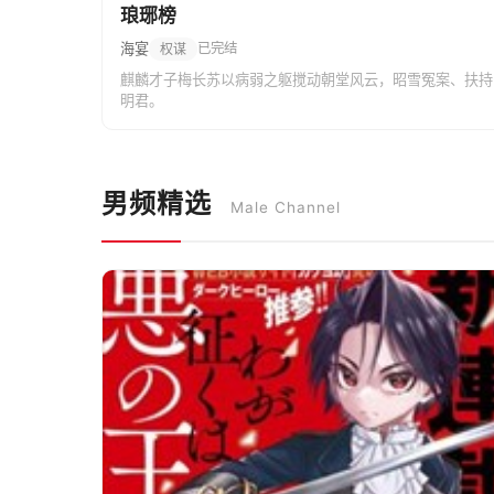
琅琊榜
海宴
已完结
权谋
麒麟才子梅长苏以病弱之躯搅动朝堂风云，昭雪冤案、扶持
明君。
男频精选
Male Channel