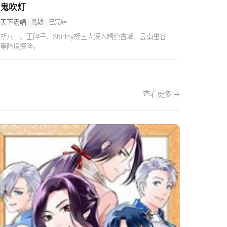
鬼吹灯
天下霸唱
已完结
悬疑
胡八一、王胖子、Shirley杨三人深入精绝古城、云南虫谷
等险境探险。
查看更多 →