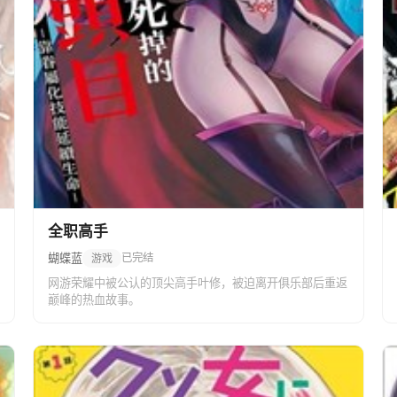
全职高手
蝴蝶蓝
已完结
游戏
网游荣耀中被公认的顶尖高手叶修，被迫离开俱乐部后重返
巅峰的热血故事。